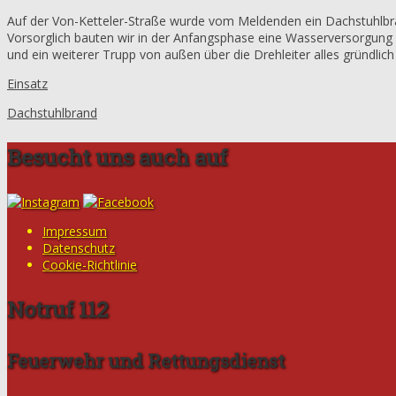
Auf der Von-Ketteler-Straße wurde vom Meldenden ein Dachstuhlbr
Vorsorglich bauten wir in der Anfangsphase eine Wasserversorgung 
und ein weiterer Trupp von außen über die Drehleiter alles gründlich 
Einsatz
Dachstuhlbrand
Besucht uns auch auf
Impressum
Datenschutz
Cookie-Richtlinie
Notruf 112
Feuerwehr und Rettungsdienst