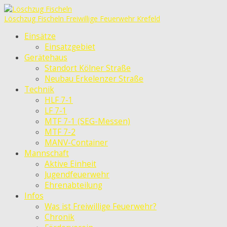
Löschzug Fischeln
Freiwillige Feuerwehr Krefeld
Einsätze
Einsatzgebiet
Gerätehaus
Standort Kölner Straße
Neubau Erkelenzer Straße
Technik
HLF 7-1
LF 7-1
MTF 7-1 (SEG-Messen)
MTF 7-2
MANV-Container
Mannschaft
Aktive Einheit
Jugendfeuerwehr
Ehrenabteilung
Infos
Was ist Freiwillige Feuerwehr?
Chronik