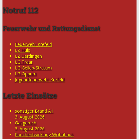
Notruf 112
Feuerwehr und Rettungsdienst
Feuerwehr Krefeld
LZ Hüls
LZ Uerdingen
LG Traar
LG Gellep-Stratum
LG Oppum
Jugendfeuerwehr Krefeld
Letzte Einsätze
sonstiger Brand A1
3. August 2026
Gasgeruch
3. August 2026
Rauchentwicklung Wohnhaus