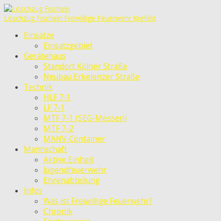
Löschzug Fischeln
Freiwillige Feuerwehr Krefeld
Einsätze
Einsatzgebiet
Gerätehaus
Standort Kölner Straße
Neubau Erkelenzer Straße
Technik
HLF 7-1
LF 7-1
MTF 7-1 (SEG-Messen)
MTF 7-2
MANV-Container
Mannschaft
Aktive Einheit
Jugendfeuerwehr
Ehrenabteilung
Infos
Was ist Freiwillige Feuerwehr?
Chronik