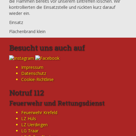
die Flammen bereits vor unserem Eintreffen löschen. Wir
kontrollierten die Einsatzstelle und rückten kurz darauf
wieder ein.
Einsatz
Flächenbrand klein
Besucht uns auch auf
Impressum
Datenschutz
Cookie-Richtlinie
Notruf 112
Feuerwehr und Rettungsdienst
Feuerwehr Krefeld
LZ Hüls
LZ Uerdingen
LG Traar