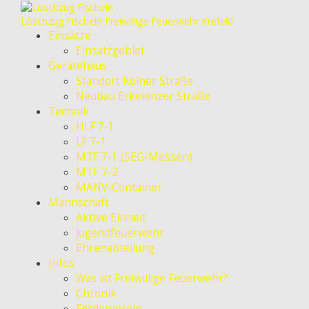
Löschzug Fischeln
Freiwillige Feuerwehr Krefeld
Einsätze
Einsatzgebiet
Gerätehaus
Standort Kölner Straße
Neubau Erkelenzer Straße
Technik
HLF 7-1
LF 7-1
MTF 7-1 (SEG-Messen)
MTF 7-2
MANV-Container
Mannschaft
Aktive Einheit
Jugendfeuerwehr
Ehrenabteilung
Infos
Was ist Freiwillige Feuerwehr?
Chronik
Förderverein