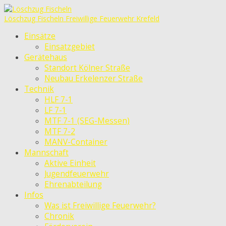
Löschzug Fischeln
Freiwillige Feuerwehr Krefeld
Einsätze
Einsatzgebiet
Gerätehaus
Standort Kölner Straße
Neubau Erkelenzer Straße
Technik
HLF 7-1
LF 7-1
MTF 7-1 (SEG-Messen)
MTF 7-2
MANV-Container
Mannschaft
Aktive Einheit
Jugendfeuerwehr
Ehrenabteilung
Infos
Was ist Freiwillige Feuerwehr?
Chronik