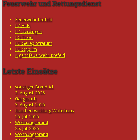
Feuerwehr und Rettungsdienst
Feuerwehr Krefeld
LZ Hüls
LZ Uerdingen
LG Traar
LG Gellep-Stratum
LG Oppum
Jugendfeuerwehr Krefeld
Letzte Einsätze
sonstiger Brand A1
3. August 2026
Gasgeruch
3. August 2026
Rauchentwicklung Wohnhaus
26. Juli 2026
Wohnungsbrand
25. Juli 2026
Wohnungsbrand