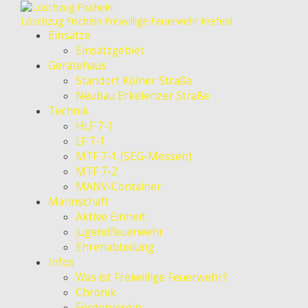
Löschzug Fischeln
Freiwillige Feuerwehr Krefeld
Einsätze
Einsatzgebiet
Gerätehaus
Standort Kölner Straße
Neubau Erkelenzer Straße
Technik
HLF 7-1
LF 7-1
MTF 7-1 (SEG-Messen)
MTF 7-2
MANV-Container
Mannschaft
Aktive Einheit
Jugendfeuerwehr
Ehrenabteilung
Infos
Was ist Freiwillige Feuerwehr?
Chronik
Förderverein