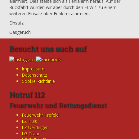
alarmiert. Dies stellte sich als Fehlalarm heraus. Auf der
Rückfahrt wurden wir aber durch den ELW 1 zu einem
weiteren Einsatz über Funk mitalarmiert.
Einsatz
Gasgeruch
Besucht uns auch auf
Impressum
Datenschutz
Cookie-Richtlinie
Notruf 112
Feuerwehr und Rettungsdienst
Feuerwehr Krefeld
LZ Hüls
LZ Uerdingen
LG Traar