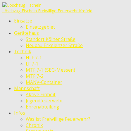
Löschzug Fischeln
Freiwillige Feuerwehr Krefeld
Einsätze
Einsatzgebiet
Gerätehaus
Standort Kölner Straße
Neubau Erkelenzer Straße
Technik
HLF 7-1
LF 7-1
MTF 7-1 (SEG-Messen)
MTF 7-2
MANV-Container
Mannschaft
Aktive Einheit
Jugendfeuerwehr
Ehrenabteilung
Infos
Was ist Freiwillige Feuerwehr?
Chronik