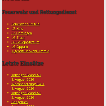
Feuerwehr und Rettungsdienst
Feuerwehr Krefeld
LZ Hüls
LZ Uerdingen
LG Traar
LG Gellep-Stratum
LG Oppum
Jugendfeuerwehr Krefeld
Letzte Einsätze
sonstiger Brand A3
8. August 2026
Wachbesetzung FW 1
8. August 2026
sonstiger Brand A1
3. August 2026
Gasgeruch