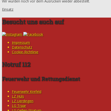
Wir wurden noch vor dem Ausrücken wieder abbestellt.
Einsatz
Besucht uns auch auf
Impressum
Datenschutz
Cookie-Richtlinie
Notruf 112
Feuerwehr und Rettungsdienst
Feuerwehr Krefeld
LZ Hüls
LZ Uerdingen
LG Traar
LG Gellep-Stratum