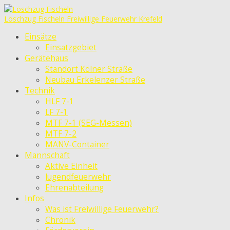
Löschzug Fischeln
Freiwillige Feuerwehr Krefeld
Einsätze
Einsatzgebiet
Gerätehaus
Standort Kölner Straße
Neubau Erkelenzer Straße
Technik
HLF 7-1
LF 7-1
MTF 7-1 (SEG-Messen)
MTF 7-2
MANV-Container
Mannschaft
Aktive Einheit
Jugendfeuerwehr
Ehrenabteilung
Infos
Was ist Freiwillige Feuerwehr?
Chronik