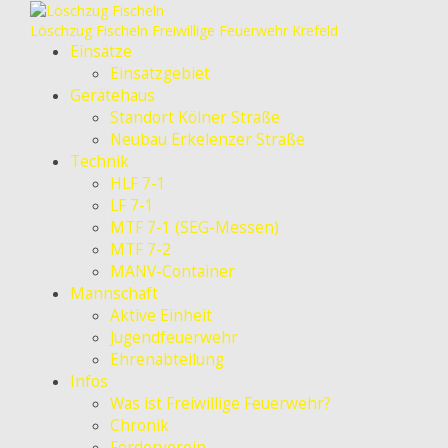
Löschzug Fischeln
Freiwillige Feuerwehr Krefeld
Einsätze
Einsatzgebiet
Gerätehaus
Standort Kölner Straße
Neubau Erkelenzer Straße
Technik
HLF 7-1
LF 7-1
MTF 7-1 (SEG-Messen)
MTF 7-2
MANV-Container
Mannschaft
Aktive Einheit
Jugendfeuerwehr
Ehrenabteilung
Infos
Was ist Freiwillige Feuerwehr?
Chronik
Förderverein