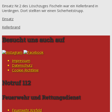
Einsatz Nr.2 des Löschzuges Fischeln war ein Kellerbrand in
Uerdingen. Dort stellten wir einen Sicherheitstrupp.
Einsatz
Kellerbrand
Besucht uns auch auf
Impressum
Datenschutz
Cookie-Richtlinie
Notruf 112
Feuerwehr und Rettungsdienst
Feuerwehr Krefeld