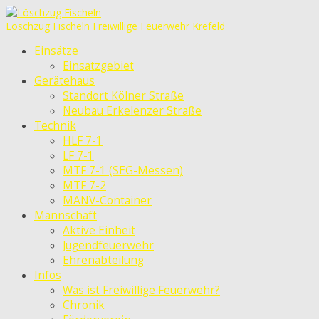
Löschzug Fischeln
Freiwillige Feuerwehr Krefeld
Einsätze
Einsatzgebiet
Gerätehaus
Standort Kölner Straße
Neubau Erkelenzer Straße
Technik
HLF 7-1
LF 7-1
MTF 7-1 (SEG-Messen)
MTF 7-2
MANV-Container
Mannschaft
Aktive Einheit
Jugendfeuerwehr
Ehrenabteilung
Infos
Was ist Freiwillige Feuerwehr?
Chronik