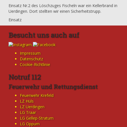
Einsatz Nr.2 des Löschzuges Fischeln war ein Kellerbrand in
Uerdingen. Dort stellten wir einen Sicherheitstrupp.
Einsatz
Besucht uns auch auf
Impressum
Datenschutz
Cookie-Richtlinie
Notruf 112
Feuerwehr und Rettungsdienst
Feuerwehr Krefeld
LZ Hüls
LZ Uerdingen
LG Traar
LG Gellep-Stratum
LG Oppum