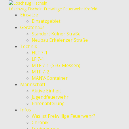
Löschzug Fischeln
Freiwillige Feuerwehr Krefeld
Einsätze
Einsatzgebiet
Gerätehaus
Standort Kölner Straße
Neubau Erkelenzer Straße
Technik
HLF 7-1
LF 7-1
MTF 7-1 (SEG-Messen)
MTF 7-2
MANV-Container
Mannschaft
Aktive Einheit
Jugendfeuerwehr
Ehrenabteilung
Infos
Was ist Freiwillige Feuerwehr?
Chronik
Förderverein