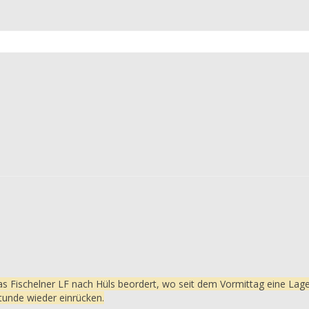
 Fischelner LF nach Hüls beordert, wo seit dem Vormittag eine Lager
tunde wieder einrücken.