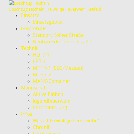
Löschzug Fischeln
Freiwillige Feuerwehr Krefeld
Einsätze
Einsatzgebiet
Gerätehaus
Standort Kölner Straße
Neubau Erkelenzer Straße
Technik
HLF 7-1
LF 7-1
MTF 7-1 (SEG-Messen)
MTF 7-2
MANV-Container
Mannschaft
Aktive Einheit
Jugendfeuerwehr
Ehrenabteilung
Infos
Was ist Freiwillige Feuerwehr?
Chronik
Förderverein