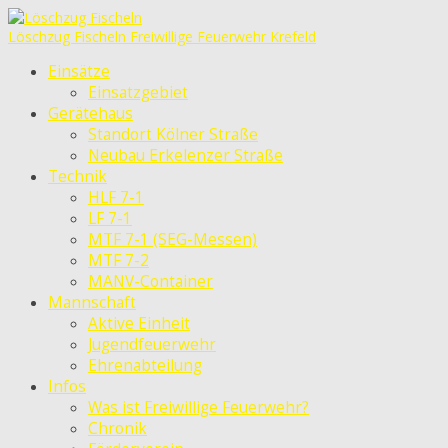
Löschzug Fischeln
Freiwillige Feuerwehr Krefeld
Einsätze
Einsatzgebiet
Gerätehaus
Standort Kölner Straße
Neubau Erkelenzer Straße
Technik
HLF 7-1
LF 7-1
MTF 7-1 (SEG-Messen)
MTF 7-2
MANV-Container
Mannschaft
Aktive Einheit
Jugendfeuerwehr
Ehrenabteilung
Infos
Was ist Freiwillige Feuerwehr?
Chronik