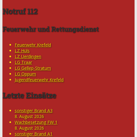
Notruf 112
Feuerwehr und Rettungsdienst
Feuerwehr Krefeld
LZ Hüls
LZ Uerdingen
LG Traar
LG Gellep-Stratum
LG Oppum
Jugendfeuerwehr Krefeld
Letzte Einsätze
sonstiger Brand A3
8. August 2026
Wachbesetzung FW 1
8. August 2026
sonstiger Brand A1