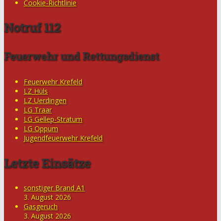
Cookie-Richtlinie
Notruf 112
Feuerwehr und Rettungsdienst
Feuerwehr Krefeld
LZ Hüls
LZ Uerdingen
LG Traar
LG Gellep-Stratum
LG Oppum
Jugendfeuerwehr Krefeld
Letzte Einsätze
sonstiger Brand A1
3. August 2026
Gasgeruch
3. August 2026