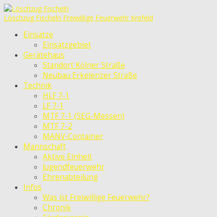
Löschzug Fischeln
Freiwillige Feuerwehr Krefeld
Einsätze
Einsatzgebiet
Gerätehaus
Standort Kölner Straße
Neubau Erkelenzer Straße
Technik
HLF 7-1
LF 7-1
MTF 7-1 (SEG-Messen)
MTF 7-2
MANV-Container
Mannschaft
Aktive Einheit
Jugendfeuerwehr
Ehrenabteilung
Infos
Was ist Freiwillige Feuerwehr?
Chronik