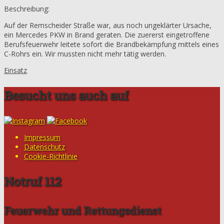
Beschreibung:
Auf der Remscheider Straße war, aus noch ungeklärter Ursache,
ein Mercedes PKW in Brand geraten. Die zuererst eingetroffene
Berufsfeuerwehr leitete sofort die Brandbekämpfung mittels eines
C-Rohrs ein. Wir mussten nicht mehr tätig werden.
Einsatz
Besucht uns auch auf
Impressum
Datenschutz
Cookie-Richtlinie
Notruf 112
Feuerwehr und Rettungsdienst