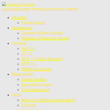
Löschzug Fischeln
Freiwillige Feuerwehr Krefeld
Einsätze
Einsatzgebiet
Gerätehaus
Standort Kölner Straße
Neubau Erkelenzer Straße
Technik
HLF 7-1
LF 7-1
MTF 7-1 (SEG-Messen)
MTF 7-2
MANV-Container
Mannschaft
Aktive Einheit
Jugendfeuerwehr
Ehrenabteilung
Infos
Was ist Freiwillige Feuerwehr?
Chronik