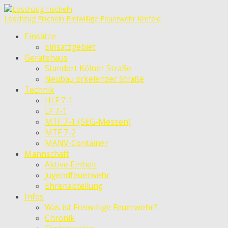
Löschzug Fischeln
Freiwillige Feuerwehr Krefeld
Einsätze
Einsatzgebiet
Gerätehaus
Standort Kölner Straße
Neubau Erkelenzer Straße
Technik
HLF 7-1
LF 7-1
MTF 7-1 (SEG-Messen)
MTF 7-2
MANV-Container
Mannschaft
Aktive Einheit
Jugendfeuerwehr
Ehrenabteilung
Infos
Was ist Freiwillige Feuerwehr?
Chronik