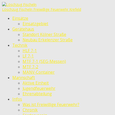
Löschzug Fischeln
Freiwillige Feuerwehr Krefeld
Einsätze
Einsatzgebiet
Gerätehaus
Standort Kölner Straße
Neubau Erkelenzer Straße
Technik
HLF 7-1
LF 7-1
MTF 7-1 (SEG-Messen)
MTF 7-2
MANV-Container
Mannschaft
Aktive Einheit
Jugendfeuerwehr
Ehrenabteilung
Infos
Was ist Freiwillige Feuerwehr?
Chronik