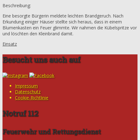
Beschreibung:
Eine besorgte Bürgerin meldete leichten Brandgeruch. Nach
Erkundung einiger Häuser stellte sich heraus, dass in einem
Blumenkasten ein Feuer glimmte. Wir nahmen die Kübelspritze vor
und löschten den Kleinbrand damit.
Einsatz
Besucht uns auch auf
Impressum
Datenschutz
Cookie-Richtlinie
Notruf 112
Feuerwehr und Rettungsdienst