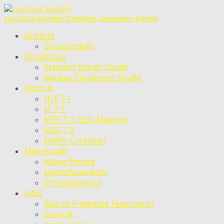
Löschzug Fischeln
Freiwillige Feuerwehr Krefeld
Einsätze
Einsatzgebiet
Gerätehaus
Standort Kölner Straße
Neubau Erkelenzer Straße
Technik
HLF 7-1
LF 7-1
MTF 7-1 (SEG-Messen)
MTF 7-2
MANV-Container
Mannschaft
Aktive Einheit
Jugendfeuerwehr
Ehrenabteilung
Infos
Was ist Freiwillige Feuerwehr?
Chronik