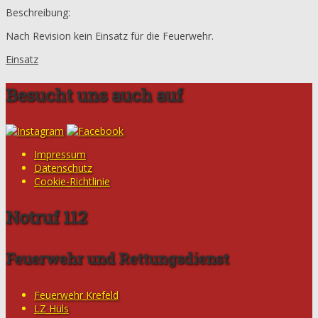
Beschreibung:
Nach Revision kein Einsatz für die Feuerwehr.
Einsatz
Besucht uns auch auf
Impressum
Datenschutz
Cookie-Richtlinie
Notruf 112
Feuerwehr und Rettungsdienst
Feuerwehr Krefeld
LZ Hüls