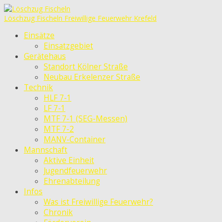
Löschzug Fischeln
Freiwillige Feuerwehr Krefeld
Einsätze
Einsatzgebiet
Gerätehaus
Standort Kölner Straße
Neubau Erkelenzer Straße
Technik
HLF 7-1
LF 7-1
MTF 7-1 (SEG-Messen)
MTF 7-2
MANV-Container
Mannschaft
Aktive Einheit
Jugendfeuerwehr
Ehrenabteilung
Infos
Was ist Freiwillige Feuerwehr?
Chronik