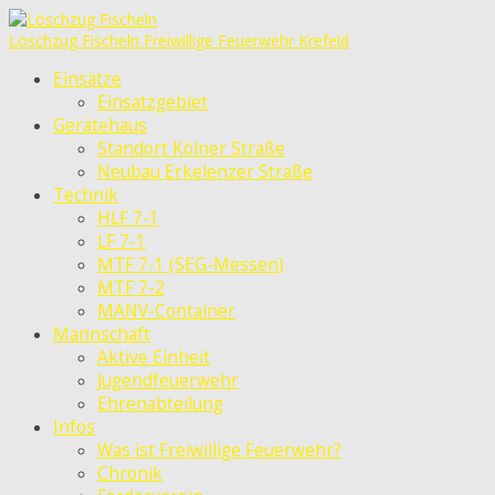
Löschzug Fischeln
Freiwillige Feuerwehr Krefeld
Einsätze
Einsatzgebiet
Gerätehaus
Standort Kölner Straße
Neubau Erkelenzer Straße
Technik
HLF 7-1
LF 7-1
MTF 7-1 (SEG-Messen)
MTF 7-2
MANV-Container
Mannschaft
Aktive Einheit
Jugendfeuerwehr
Ehrenabteilung
Infos
Was ist Freiwillige Feuerwehr?
Chronik