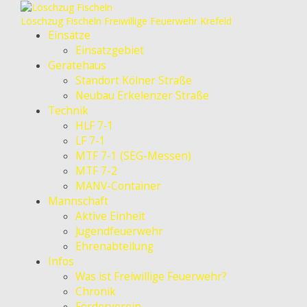
Löschzug Fischeln
Freiwillige Feuerwehr Krefeld
Einsätze
Einsatzgebiet
Gerätehaus
Standort Kölner Straße
Neubau Erkelenzer Straße
Technik
HLF 7-1
LF 7-1
MTF 7-1 (SEG-Messen)
MTF 7-2
MANV-Container
Mannschaft
Aktive Einheit
Jugendfeuerwehr
Ehrenabteilung
Infos
Was ist Freiwillige Feuerwehr?
Chronik
Förderverein