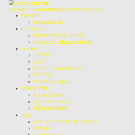
Löschzug Fischeln
Freiwillige Feuerwehr Krefeld
Einsätze
Einsatzgebiet
Gerätehaus
Standort Kölner Straße
Neubau Erkelenzer Straße
Technik
HLF 7-1
LF 7-1
MTF 7-1 (SEG-Messen)
MTF 7-2
MANV-Container
Mannschaft
Aktive Einheit
Jugendfeuerwehr
Ehrenabteilung
Infos
Was ist Freiwillige Feuerwehr?
Chronik
Förderverein