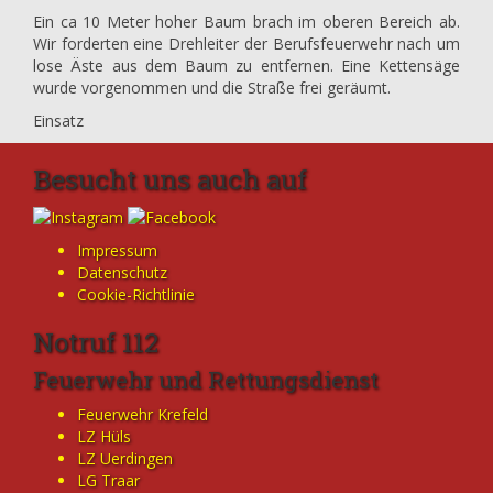
Ein ca 10 Meter hoher Baum brach im oberen Bereich ab.
Wir forderten eine Drehleiter der Berufsfeuerwehr nach um
lose Äste aus dem Baum zu entfernen. Eine Kettensäge
wurde vorgenommen und die Straße frei geräumt.
Einsatz
Besucht uns auch auf
Impressum
Datenschutz
Cookie-Richtlinie
Notruf 112
Feuerwehr und Rettungsdienst
Feuerwehr Krefeld
LZ Hüls
LZ Uerdingen
LG Traar