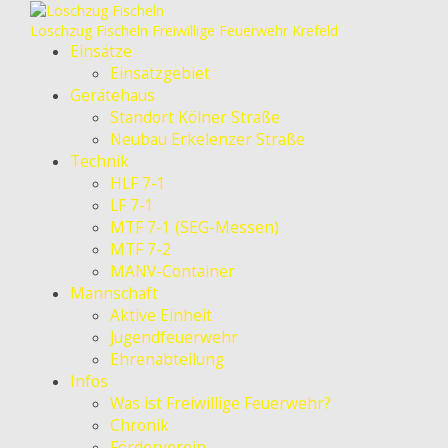
Löschzug Fischeln
Freiwillige Feuerwehr Krefeld
Einsätze
Einsatzgebiet
Gerätehaus
Standort Kölner Straße
Neubau Erkelenzer Straße
Technik
HLF 7-1
LF 7-1
MTF 7-1 (SEG-Messen)
MTF 7-2
MANV-Container
Mannschaft
Aktive Einheit
Jugendfeuerwehr
Ehrenabteilung
Infos
Was ist Freiwillige Feuerwehr?
Chronik
Förderverein