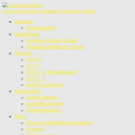
Löschzug Fischeln
Freiwillige Feuerwehr Krefeld
Einsätze
Einsatzgebiet
Gerätehaus
Standort Kölner Straße
Neubau Erkelenzer Straße
Technik
HLF 7-1
LF 7-1
MTF 7-1 (SEG-Messen)
MTF 7-2
MANV-Container
Mannschaft
Aktive Einheit
Jugendfeuerwehr
Ehrenabteilung
Infos
Was ist Freiwillige Feuerwehr?
Chronik