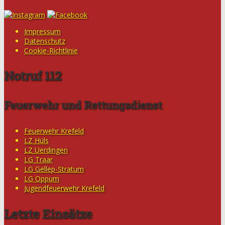
Impressum
Datenschutz
Cookie-Richtlinie
Notruf 112
Feuerwehr und Rettungsdienst
Feuerwehr Krefeld
LZ Hüls
LZ Uerdingen
LG Traar
LG Gellep-Stratum
LG Oppum
Jugendfeuerwehr Krefeld
Letzte Einsätze