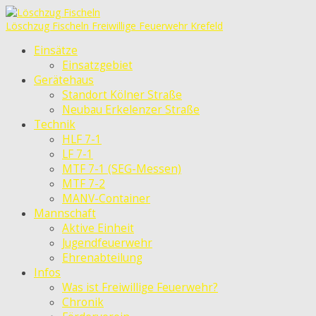
Löschzug Fischeln
Freiwillige Feuerwehr Krefeld
Einsätze
Einsatzgebiet
Gerätehaus
Standort Kölner Straße
Neubau Erkelenzer Straße
Technik
HLF 7-1
LF 7-1
MTF 7-1 (SEG-Messen)
MTF 7-2
MANV-Container
Mannschaft
Aktive Einheit
Jugendfeuerwehr
Ehrenabteilung
Infos
Was ist Freiwillige Feuerwehr?
Chronik