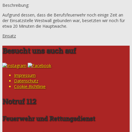
Beschreibung:
Aufgrund dessen, dass die Berufsfeuerwehr noch einige Zeit an
der Einsatzstelle Westwall gebunden war, besetzten wir noch für
etwa 20 Minuten die Hauptwache.
Einsatz
Besucht uns auch auf
Impressum
Datenschutz
Cookie-Richtlinie
Notruf 112
Feuerwehr und Rettungsdienst