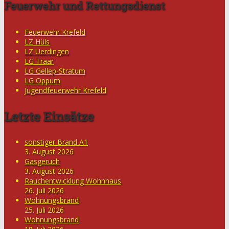
Feuerwehr und Rettungsdienst
Feuerwehr Krefeld
LZ Hüls
LZ Uerdingen
LG Traar
LG Gellep-Stratum
LG Oppum
Jugendfeuerwehr Krefeld
Letzte Einsätze
sonstiger Brand A1
3. August 2026
Gasgeruch
3. August 2026
Rauchentwicklung Wohnhaus
26. Juli 2026
Wohnungsbrand
25. Juli 2026
Wohnungsbrand