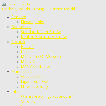
Löschzug Fischeln
Freiwillige Feuerwehr Krefeld
Einsätze
Einsatzgebiet
Gerätehaus
Standort Kölner Straße
Neubau Erkelenzer Straße
Technik
HLF 7-1
LF 7-1
MTF 7-1 (SEG-Messen)
MTF 7-2
MANV-Container
Mannschaft
Aktive Einheit
Jugendfeuerwehr
Ehrenabteilung
Infos
Was ist Freiwillige Feuerwehr?
Chronik