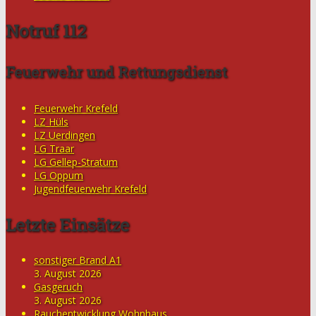
Notruf 112
Feuerwehr und Rettungsdienst
Feuerwehr Krefeld
LZ Hüls
LZ Uerdingen
LG Traar
LG Gellep-Stratum
LG Oppum
Jugendfeuerwehr Krefeld
Letzte Einsätze
sonstiger Brand A1
3. August 2026
Gasgeruch
3. August 2026
Rauchentwicklung Wohnhaus