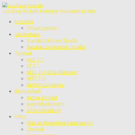
Löschzug Fischeln
Freiwillige Feuerwehr Krefeld
Einsätze
Einsatzgebiet
Gerätehaus
Standort Kölner Straße
Neubau Erkelenzer Straße
Technik
HLF 7-1
LF 7-1
MTF 7-1 (SEG-Messen)
MTF 7-2
MANV-Container
Mannschaft
Aktive Einheit
Jugendfeuerwehr
Ehrenabteilung
Infos
Was ist Freiwillige Feuerwehr?
Chronik