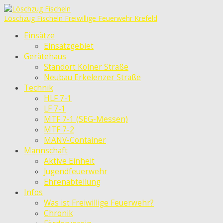
Löschzug Fischeln
Freiwillige Feuerwehr Krefeld
Einsätze
Einsatzgebiet
Gerätehaus
Standort Kölner Straße
Neubau Erkelenzer Straße
Technik
HLF 7-1
LF 7-1
MTF 7-1 (SEG-Messen)
MTF 7-2
MANV-Container
Mannschaft
Aktive Einheit
Jugendfeuerwehr
Ehrenabteilung
Infos
Was ist Freiwillige Feuerwehr?
Chronik