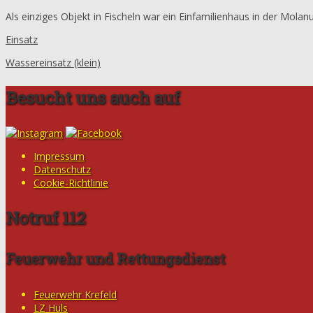
Als einziges Objekt in Fischeln war ein Einfamilienhaus in der Mola
Einsatz
Wassereinsatz (klein)
Besucht uns auch auf
Impressum
Datenschutz
Cookie-Richtlinie
Notruf 112
Feuerwehr und Rettungsdienst
Feuerwehr Krefeld
LZ Hüls