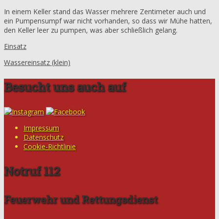
In einem Keller stand das Wasser mehrere Zentimeter auch und
ein Pumpensumpf war nicht vorhanden, so dass wir Mühe hatten,
den Keller leer zu pumpen, was aber schließlich gelang.
Einsatz
Wassereinsatz (klein)
Besucht uns auch auf
Impressum
Datenschutz
Cookie-Richtlinie
Notruf 112
Feuerwehr und Rettungsdienst