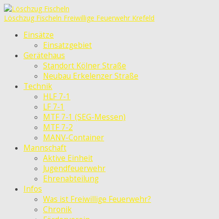
Löschzug Fischeln
Freiwillige Feuerwehr Krefeld
Einsätze
Einsatzgebiet
Gerätehaus
Standort Kölner Straße
Neubau Erkelenzer Straße
Technik
HLF 7-1
LF 7-1
MTF 7-1 (SEG-Messen)
MTF 7-2
MANV-Container
Mannschaft
Aktive Einheit
Jugendfeuerwehr
Ehrenabteilung
Infos
Was ist Freiwillige Feuerwehr?
Chronik