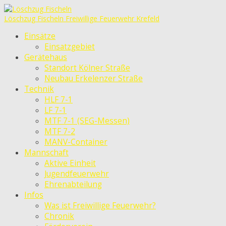
Löschzug Fischeln
Freiwillige Feuerwehr Krefeld
Einsätze
Einsatzgebiet
Gerätehaus
Standort Kölner Straße
Neubau Erkelenzer Straße
Technik
HLF 7-1
LF 7-1
MTF 7-1 (SEG-Messen)
MTF 7-2
MANV-Container
Mannschaft
Aktive Einheit
Jugendfeuerwehr
Ehrenabteilung
Infos
Was ist Freiwillige Feuerwehr?
Chronik