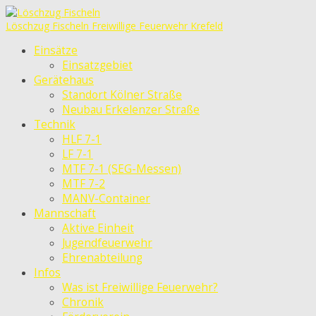
Löschzug Fischeln
Freiwillige Feuerwehr Krefeld
Einsätze
Einsatzgebiet
Gerätehaus
Standort Kölner Straße
Neubau Erkelenzer Straße
Technik
HLF 7-1
LF 7-1
MTF 7-1 (SEG-Messen)
MTF 7-2
MANV-Container
Mannschaft
Aktive Einheit
Jugendfeuerwehr
Ehrenabteilung
Infos
Was ist Freiwillige Feuerwehr?
Chronik