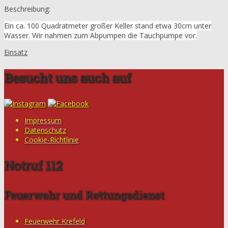
Beschreibung:
Ein ca. 100 Quadratmeter großer Keller stand etwa 30cm unter
Wasser. Wir nahmen zum Abpumpen die Tauchpumpe vor.
Einsatz
Besucht uns auch auf
Impressum
Datenschutz
Cookie-Richtlinie
Notruf 112
Feuerwehr und Rettungsdienst
Feuerwehr Krefeld