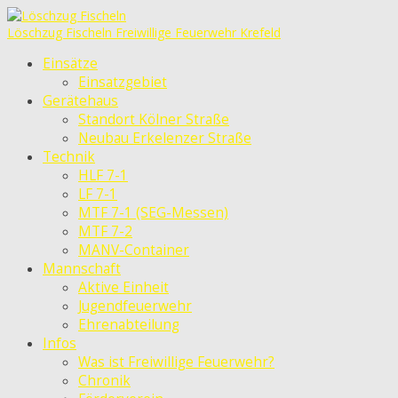
Löschzug Fischeln
Freiwillige Feuerwehr Krefeld
Einsätze
Einsatzgebiet
Gerätehaus
Standort Kölner Straße
Neubau Erkelenzer Straße
Technik
HLF 7-1
LF 7-1
MTF 7-1 (SEG-Messen)
MTF 7-2
MANV-Container
Mannschaft
Aktive Einheit
Jugendfeuerwehr
Ehrenabteilung
Infos
Was ist Freiwillige Feuerwehr?
Chronik