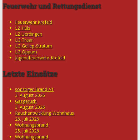
Feuerwehr und Rettungsdienst
Feuerwehr Krefeld
LZ Hüls
LZ Uerdingen
LG Traar
LG Gellep-Stratum
LG Oppum
Jugendfeuerwehr Krefeld
Letzte Einsätze
sonstiger Brand A1
3. August 2026
Gasgeruch
3. August 2026
Rauchentwicklung Wohnhaus
26. Juli 2026
Wohnungsbrand
25. Juli 2026
Wohnungsbrand