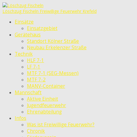
Löschzug Fischeln
Freiwillige Feuerwehr Krefeld
Einsätze
Einsatzgebiet
Gerätehaus
Standort Kölner Straße
Neubau Erkelenzer Straße
Technik
HLF 7-1
LF 7-1
MTF 7-1 (SEG-Messen)
MTF 7-2
MANV-Container
Mannschaft
Aktive Einheit
Jugendfeuerwehr
Ehrenabteilung
Infos
Was ist Freiwillige Feuerwehr?
Chronik