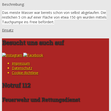
Beschreibung:
Das meiste Wasser war bereits schon von selbst abgelaufen. Die
restlichen 5 cm auf einer Fläche von etwa 150 qm wurden mittels
Tauchpumpe ins Freie befördert.
Einsatz
Besucht uns auch auf
Impressum
Datenschutz
Cookie-Richtlinie
Notruf 112
Feuerwehr und Rettungsdienst