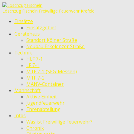
Löschzug Fischeln
Freiwillige Feuerwehr Krefeld
Einsätze
Einsatzgebiet
Gerätehaus
Standort Kölner Straße
Neubau Erkelenzer Straße
Technik
HLF 7-1
LF 7-1
MTF 7-1 (SEG-Messen)
MTF 7-2
MANV-Container
Mannschaft
Aktive Einheit
Jugendfeuerwehr
Ehrenabteilung
Infos
Was ist Freiwillige Feuerwehr?
Chronik