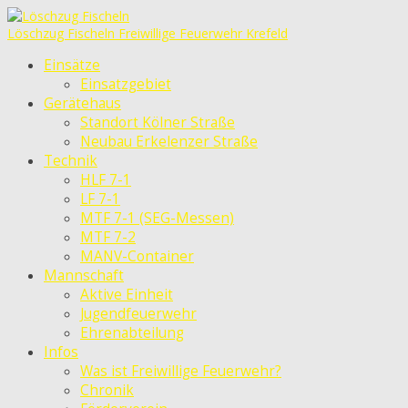
Löschzug Fischeln
Freiwillige Feuerwehr Krefeld
Einsätze
Einsatzgebiet
Gerätehaus
Standort Kölner Straße
Neubau Erkelenzer Straße
Technik
HLF 7-1
LF 7-1
MTF 7-1 (SEG-Messen)
MTF 7-2
MANV-Container
Mannschaft
Aktive Einheit
Jugendfeuerwehr
Ehrenabteilung
Infos
Was ist Freiwillige Feuerwehr?
Chronik