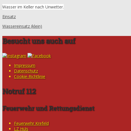
Wasser im Keller nach Unwetter.
Einsatz
Wassereinsatz (klein)
Besucht uns auch auf
Impressum
Datenschutz
Cookie-Richtlinie
Notruf 112
Feuerwehr und Rettungsdienst
Feuerwehr Krefeld
LZ Hüls