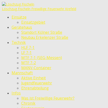
Löschzug Fischeln
Freiwillige Feuerwehr Krefeld
Einsätze
Einsatzgebiet
Gerätehaus
Standort Kölner Straße
Neubau Erkelenzer Straße
Technik
HLF 7-1
LF 7-1
MTF 7-1 (SEG-Messen)
MTF 7-2
MANV-Container
Mannschaft
Aktive Einheit
Jugendfeuerwehr
Ehrenabteilung
Infos
Was ist Freiwillige Feuerwehr?
Chronik