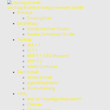
Löschzug Fischeln
Freiwillige Feuerwehr Krefeld
Einsätze
Einsatzgebiet
Gerätehaus
Standort Kölner Straße
Neubau Erkelenzer Straße
Technik
HLF 7-1
LF 7-1
MTF 7-1 (SEG-Messen)
MTF 7-2
MANV-Container
Mannschaft
Aktive Einheit
Jugendfeuerwehr
Ehrenabteilung
Infos
Was ist Freiwillige Feuerwehr?
Chronik
Förderverein