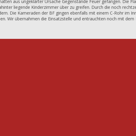
 hatten aus ungeklärter Ursache Gegenstände Feuer gefangen. Die Fl
hinter liegende Kinderzimmer über zu greifen. Durch die noch rechtz
ern. Die Kameraden der BF gingen ebenfalls mit einem C-Rohr im Inne
en. Wir übernahmen die Einsatzstelle und entrauchten noch mit dem 