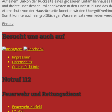
Auf einem Balkon der Rückseite eines grösseren Einfamilienhauses
und drohte über dessen Rolladenkasten in den Dachstuhl und das da
Atemschutz von der Hausrückseite konnten wir den Übergriff verhind
Somit konnte auch ein großflächiger Wassereinsatz vermieden werd
Einsatz
Besucht uns auch auf
Impressum
Datenschutz
Cookie-Richtlinie
Notruf 112
Feuerwehr und Rettungsdienst
Feuerwehr Krefeld
LZ Hüls