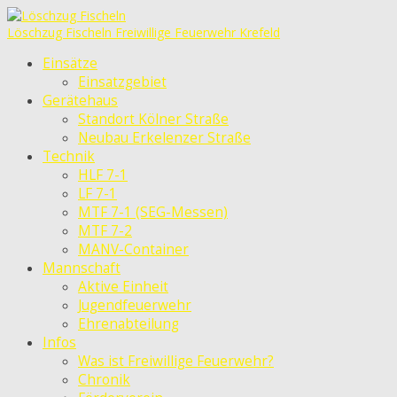
Löschzug Fischeln
Freiwillige Feuerwehr Krefeld
Einsätze
Einsatzgebiet
Gerätehaus
Standort Kölner Straße
Neubau Erkelenzer Straße
Technik
HLF 7-1
LF 7-1
MTF 7-1 (SEG-Messen)
MTF 7-2
MANV-Container
Mannschaft
Aktive Einheit
Jugendfeuerwehr
Ehrenabteilung
Infos
Was ist Freiwillige Feuerwehr?
Chronik