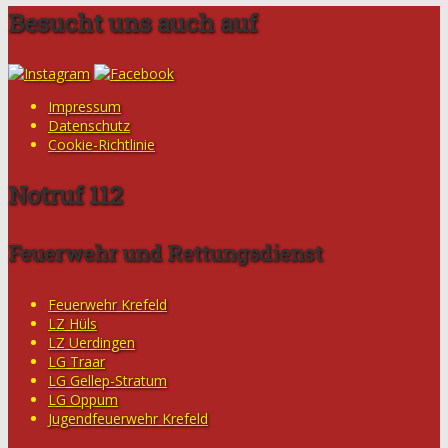
Besucht uns auch auf
Impressum
Datenschutz
Cookie-Richtlinie
Notruf 112
Feuerwehr und Rettungsdienst
Feuerwehr Krefeld
LZ Hüls
LZ Uerdingen
LG Traar
LG Gellep-Stratum
LG Oppum
Jugendfeuerwehr Krefeld