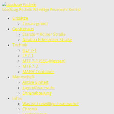
Löschzug Fischeln
Freiwillige Feuerwehr Krefeld
Einsätze
Einsatzgebiet
Gerätehaus
Standort Kölner Straße
Neubau Erkelenzer Straße
Technik
HLF 7-1
LF 7-1
MTF 7-1 (SEG-Messen)
MTF 7-2
MANV-Container
Mannschaft
Aktive Einheit
Jugendfeuerwehr
Ehrenabteilung
Infos
Was ist Freiwillige Feuerwehr?
Chronik