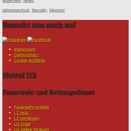
Allgemein
,
News
Jahreswechsel
,
Neujahr
,
Silvester
Besucht uns auch auf
Impressum
Datenschutz
Cookie-Richtlinie
Notruf 112
Feuerwehr und Rettungsdienst
Feuerwehr Krefeld
LZ Hüls
LZ Uerdingen
LG Traar
LG Gellep-Stratum