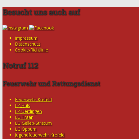
Besucht uns auch auf
Impressum
Datenschutz
Cookie-Richtlinie
Notruf 112
Feuerwehr und Rettungsdienst
Feuerwehr Krefeld
LZ Hüls
LZ Uerdingen
LG Traar
LG Gellep-Stratum
LG Oppum
Jugendfeuerwehr Krefeld