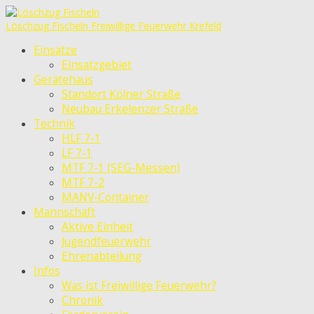
Löschzug Fischeln
Freiwillige Feuerwehr Krefeld
Einsätze
Einsatzgebiet
Gerätehaus
Standort Kölner Straße
Neubau Erkelenzer Straße
Technik
HLF 7-1
LF 7-1
MTF 7-1 (SEG-Messen)
MTF 7-2
MANV-Container
Mannschaft
Aktive Einheit
Jugendfeuerwehr
Ehrenabteilung
Infos
Was ist Freiwillige Feuerwehr?
Chronik