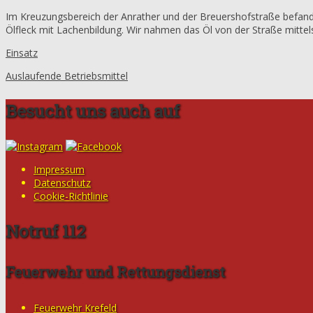
Im Kreuzungsbereich der Anrather und der Breuershofstraße befand 
Ölfleck mit Lachenbildung. Wir nahmen das Öl von der Straße mitte
Einsatz
Auslaufende Betriebsmittel
Besucht uns auch auf
Impressum
Datenschutz
Cookie-Richtlinie
Notruf 112
Feuerwehr und Rettungsdienst
Feuerwehr Krefeld