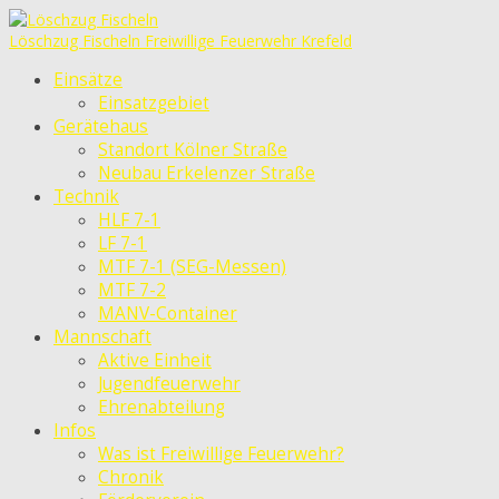
Löschzug Fischeln
Freiwillige Feuerwehr Krefeld
Einsätze
Einsatzgebiet
Gerätehaus
Standort Kölner Straße
Neubau Erkelenzer Straße
Technik
HLF 7-1
LF 7-1
MTF 7-1 (SEG-Messen)
MTF 7-2
MANV-Container
Mannschaft
Aktive Einheit
Jugendfeuerwehr
Ehrenabteilung
Infos
Was ist Freiwillige Feuerwehr?
Chronik