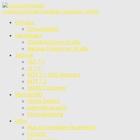
Löschzug Fischeln
Freiwillige Feuerwehr Krefeld
Einsätze
Einsatzgebiet
Gerätehaus
Standort Kölner Straße
Neubau Erkelenzer Straße
Technik
HLF 7-1
LF 7-1
MTF 7-1 (SEG-Messen)
MTF 7-2
MANV-Container
Mannschaft
Aktive Einheit
Jugendfeuerwehr
Ehrenabteilung
Infos
Was ist Freiwillige Feuerwehr?
Chronik