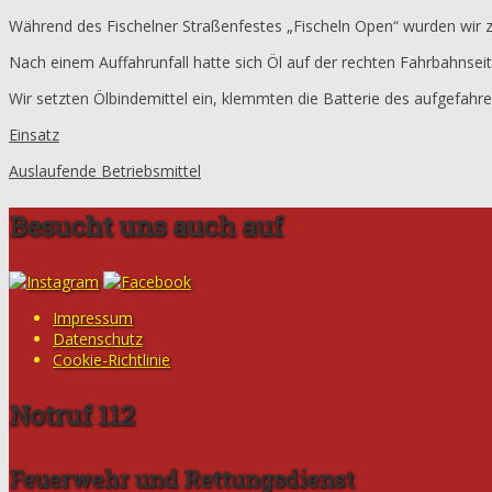
Während des Fischelner Straßenfestes „Fischeln Open“ wurden wir z
Nach einem Auffahrunfall hatte sich Öl auf der rechten Fahrbahnseite
Wir setzten Ölbindemittel ein, klemmten die Batterie des aufgefah
Einsatz
Auslaufende Betriebsmittel
Besucht uns auch auf
Impressum
Datenschutz
Cookie-Richtlinie
Notruf 112
Feuerwehr und Rettungsdienst