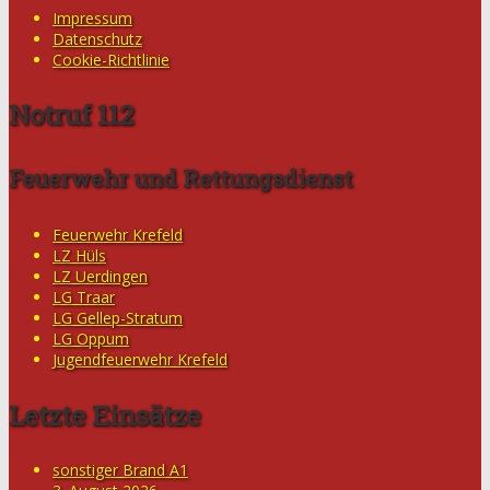
Impressum
Datenschutz
Cookie-Richtlinie
Notruf 112
Feuerwehr und Rettungsdienst
Feuerwehr Krefeld
LZ Hüls
LZ Uerdingen
LG Traar
LG Gellep-Stratum
LG Oppum
Jugendfeuerwehr Krefeld
Letzte Einsätze
sonstiger Brand A1