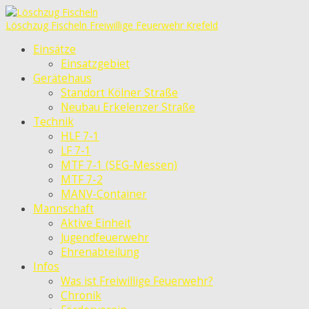
Löschzug Fischeln
Freiwillige Feuerwehr Krefeld
Einsätze
Einsatzgebiet
Gerätehaus
Standort Kölner Straße
Neubau Erkelenzer Straße
Technik
HLF 7-1
LF 7-1
MTF 7-1 (SEG-Messen)
MTF 7-2
MANV-Container
Mannschaft
Aktive Einheit
Jugendfeuerwehr
Ehrenabteilung
Infos
Was ist Freiwillige Feuerwehr?
Chronik