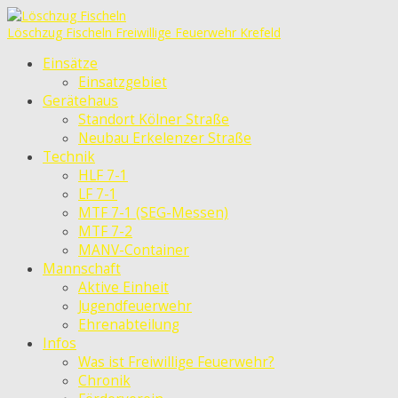
Löschzug Fischeln
Freiwillige Feuerwehr Krefeld
Einsätze
Einsatzgebiet
Gerätehaus
Standort Kölner Straße
Neubau Erkelenzer Straße
Technik
HLF 7-1
LF 7-1
MTF 7-1 (SEG-Messen)
MTF 7-2
MANV-Container
Mannschaft
Aktive Einheit
Jugendfeuerwehr
Ehrenabteilung
Infos
Was ist Freiwillige Feuerwehr?
Chronik