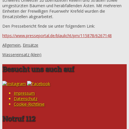
schweres Unwetter zu überfluteten Kellern und Straßen sowie
umgestürzten Bäumen und herabfallenden Ästen. Mit mehreren
Einheiten der Freiwilligen Feuerwehr Krefeld wurden die
Einsatzstellen abgearbeitet.
Den Pressebericht finde sie unter folgendem Link:
https://www.presseportal.de/blaulicht/pm/115878/6267148
Allgemein
,
Einsätze
Wassereinsatz (klein)
Besucht uns auch auf
Impressum
Datenschutz
Cookie-Richtlinie
Notruf 112