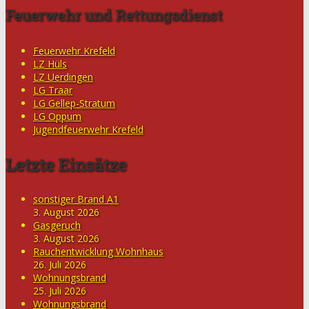
Feuerwehr und Rettungsdienst
Feuerwehr Krefeld
LZ Hüls
LZ Uerdingen
LG Traar
LG Gellep-Stratum
LG Oppum
Jugendfeuerwehr Krefeld
Letzte Einsätze
sonstiger Brand A1
3. August 2026
Gasgeruch
3. August 2026
Rauchentwicklung Wohnhaus
26. Juli 2026
Wohnungsbrand
25. Juli 2026
Wohnungsbrand