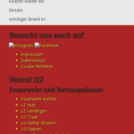
rückten wieder ein
Einsatz
sonstiger Brand A1
Besucht uns auch auf
Impressum
Datenschutz
Cookie-Richtlinie
Notruf 112
Feuerwehr und Rettungsdienst
Feuerwehr Krefeld
LZ Hüls
LZ Uerdingen
LG Traar
LG Gellep-Stratum
LG Oppum