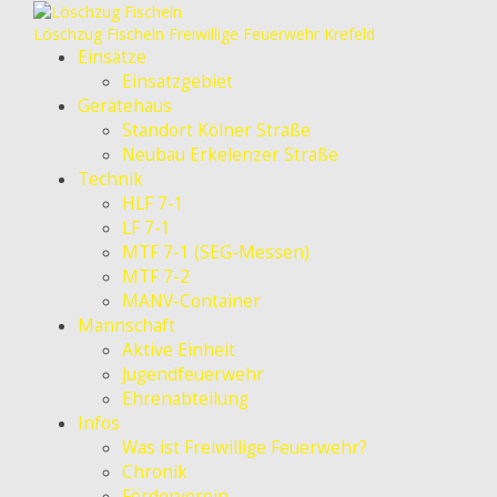
Löschzug Fischeln
Freiwillige Feuerwehr Krefeld
Einsätze
Einsatzgebiet
Gerätehaus
Standort Kölner Straße
Neubau Erkelenzer Straße
Technik
HLF 7-1
LF 7-1
MTF 7-1 (SEG-Messen)
MTF 7-2
MANV-Container
Mannschaft
Aktive Einheit
Jugendfeuerwehr
Ehrenabteilung
Infos
Was ist Freiwillige Feuerwehr?
Chronik
Förderverein