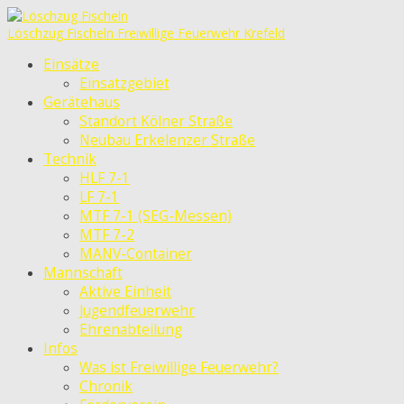
Löschzug Fischeln
Freiwillige Feuerwehr Krefeld
Einsätze
Einsatzgebiet
Gerätehaus
Standort Kölner Straße
Neubau Erkelenzer Straße
Technik
HLF 7-1
LF 7-1
MTF 7-1 (SEG-Messen)
MTF 7-2
MANV-Container
Mannschaft
Aktive Einheit
Jugendfeuerwehr
Ehrenabteilung
Infos
Was ist Freiwillige Feuerwehr?
Chronik