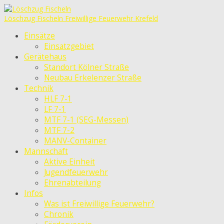
Löschzug Fischeln
Freiwillige Feuerwehr Krefeld
Einsätze
Einsatzgebiet
Gerätehaus
Standort Kölner Straße
Neubau Erkelenzer Straße
Technik
HLF 7-1
LF 7-1
MTF 7-1 (SEG-Messen)
MTF 7-2
MANV-Container
Mannschaft
Aktive Einheit
Jugendfeuerwehr
Ehrenabteilung
Infos
Was ist Freiwillige Feuerwehr?
Chronik