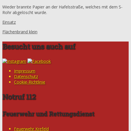
Wieder brannte Papier an der Hafelsstraße, welches mit dem S-
Rohr abgelöscht wurde.
Einsatz
Flächenbrand klein
Besucht uns auch auf
Impressum
Datenschutz
Cookie-Richtlinie
Notruf 112
Feuerwehr und Rettungsdienst
Feuerwehr Krefeld