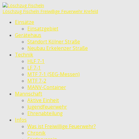
Löschzug Fischeln
Freiwillige Feuerwehr Krefeld
Einsätze
Einsatzgebiet
Gerätehaus
Standort Kölner Straße
Neubau Erkelenzer Straße
Technik
HLF 7-1
LF 7-1
MTF 7-1 (SEG-Messen)
MTF 7-2
MANV-Container
Mannschaft
Aktive Einheit
Jugendfeuerwehr
Ehrenabteilung
Infos
Was ist Freiwillige Feuerwehr?
Chronik