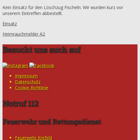
Kein Einsatz für den Löschzug Fischeln. Wir wurden kurz vor
unserem Eintreffen abbestellt.
Einsatz
Heimrauchmelder A2
Besucht uns auch auf
Impressum
Datenschutz
Cookie-Richtlinie
Notruf 112
Feuerwehr und Rettungsdienst
Feuerwehr Krefeld