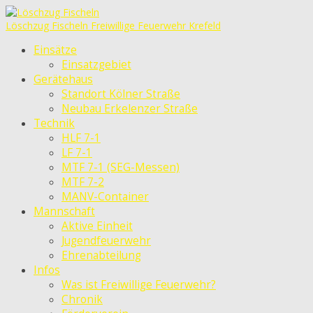
Löschzug Fischeln
Freiwillige Feuerwehr Krefeld
Einsätze
Einsatzgebiet
Gerätehaus
Standort Kölner Straße
Neubau Erkelenzer Straße
Technik
HLF 7-1
LF 7-1
MTF 7-1 (SEG-Messen)
MTF 7-2
MANV-Container
Mannschaft
Aktive Einheit
Jugendfeuerwehr
Ehrenabteilung
Infos
Was ist Freiwillige Feuerwehr?
Chronik