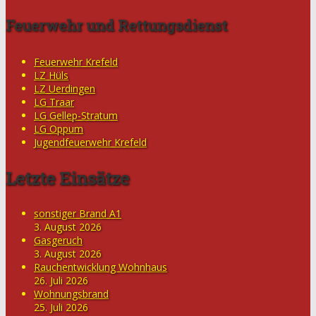
Feuerwehr und Rettungsdienst
Feuerwehr Krefeld
LZ Hüls
LZ Uerdingen
LG Traar
LG Gellep-Stratum
LG Oppum
Jugendfeuerwehr Krefeld
Letzte Einsätze
sonstiger Brand A1
3. August 2026
Gasgeruch
3. August 2026
Rauchentwicklung Wohnhaus
26. Juli 2026
Wohnungsbrand
25. Juli 2026