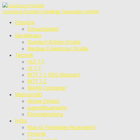
Löschzug Fischeln
Freiwillige Feuerwehr Krefeld
Einsätze
Einsatzgebiet
Gerätehaus
Standort Kölner Straße
Neubau Erkelenzer Straße
Technik
HLF 7-1
LF 7-1
MTF 7-1 (SEG-Messen)
MTF 7-2
MANV-Container
Mannschaft
Aktive Einheit
Jugendfeuerwehr
Ehrenabteilung
Infos
Was ist Freiwillige Feuerwehr?
Chronik